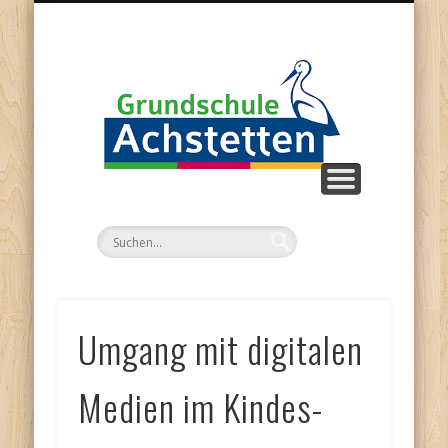
FÖRDERVEREIN
STARTSEITE
FORMULARE
IMPRESSUM
AKTUELLES
PERSONAL
KONTAKT
TERMINE
SCHULE
Gr
A
Umgang mit digitalen
Medien im Kindes-